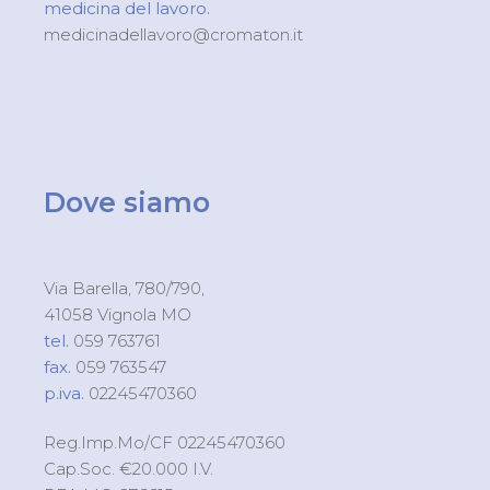
medicina del lavoro.
medicinadellavoro@cromaton.it
Dove siamo
Via Barella, 780/790,
41058 Vignola MO
tel.
059 763761
fax.
059 763547
p.iva.
02245470360
Reg.Imp.Mo/CF 02245470360
Cap.Soc. €20.000 I.V.