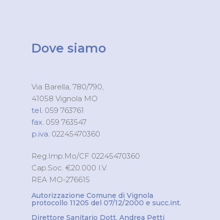
Dove siamo
Via Barella, 780/790,
41058 Vignola MO
tel.
059 763761
fax.
059 763547
p.iva.
02245470360
Reg.Imp.Mo/CF 02245470360
Cap.Soc. €20.000 I.V.
REA MO-276615
Autorizzazione Comune di Vignola
protocollo 11205 del 07/12/2000 e succ.int.
Direttore Sanitario Dott. Andrea Petti