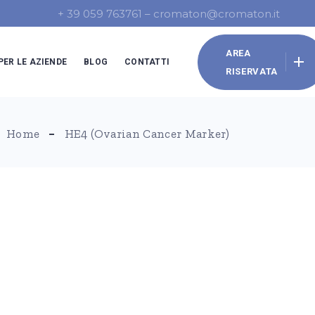
+ 39 059 763761 –
cromaton@cromaton.it
AREA
PER LE AZIENDE
BLOG
CONTATTI
RISERVATA
a del lavoro
Home
HE4 (Ovarian Cancer Marker)
e aziendale