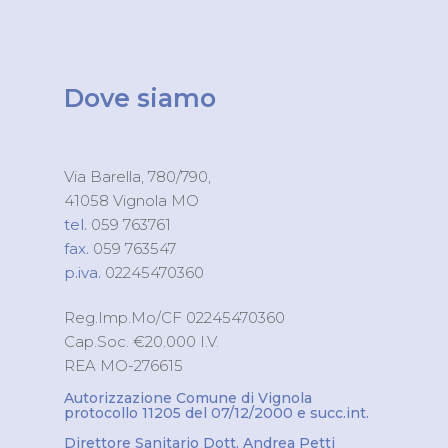
Dove siamo
Via Barella, 780/790,
41058 Vignola MO
tel.
059 763761
fax.
059 763547
p.iva.
02245470360
Reg.Imp.Mo/CF 02245470360
Cap.Soc. €20.000 I.V.
REA MO-276615
Autorizzazione Comune di Vignola
protocollo 11205 del 07/12/2000 e succ.int.
Direttore Sanitario Dott. Andrea Petti