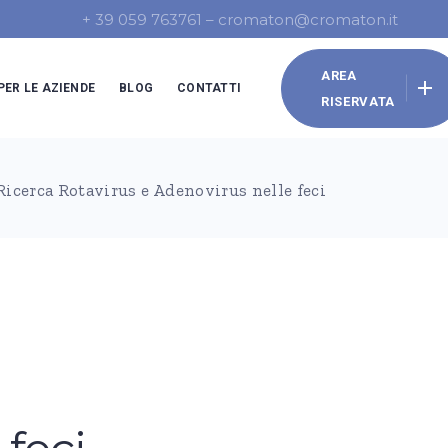
+ 39 059 763761 –
cromaton@cromaton.it
AREA
PER LE AZIENDE
BLOG
CONTATTI
RISERVATA
a del lavoro
Ricerca Rotavirus e Adenovirus nelle feci
e aziendale