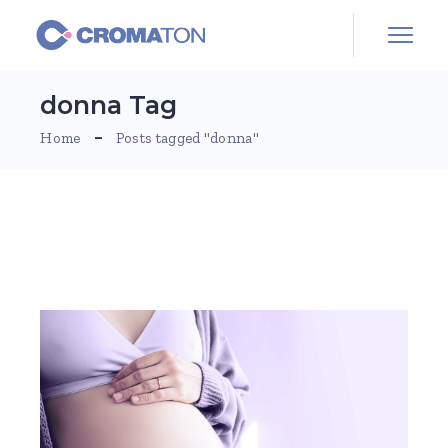
Skip
to
the
content
donna Tag
Home
Posts tagged "donna"